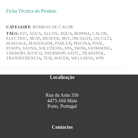
Ficha Técnica do Produto
CATEGORY:
BOMBAS DE CALOR
TAGS:
825
,
ÁGUA
,
ALLOY
,
AQUA
,
BOMBA
,
CALOR
,
ELECTRIC
,
HEAT
,
HEATER
,
HOT
,
INCOLOY
,
JACUZZI
,
MASSAGE
,
MASSAGEM
,
PAHLEN
,
PISCINA
,
POOL
,
PUMPS
,
SAUNA
,
SOLUTIONS
,
SPA
,
SWIM
,
SWIMMING
,
TERMOPLÁSTICO
,
THERMOPLASTIC
,
TRANSFER
,
TRANSFERENCIA
,
TUB
,
WATER
,
WELLNESS
,
WPS
Localização
Rua da Anta 356
4475-104 Maia
Porto, Portugal
Contactos