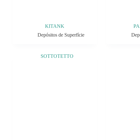
KITANK
P
Depósitos de Superfície
Depó