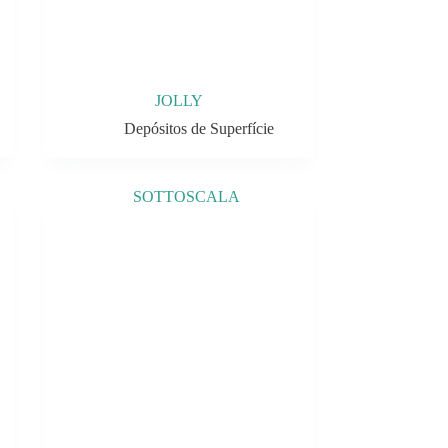
JOLLY
Depósitos de Superfície