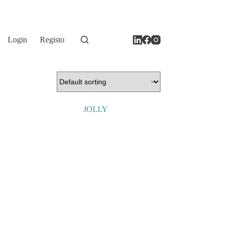
Login
Registo