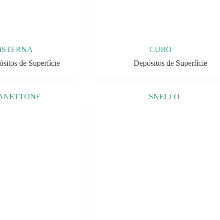
ISTERNA
CUBO
sitos de Superfície
Depósitos de Superfície