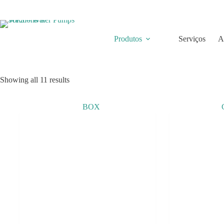
Skip
to
content
Produtos
Serviços
A
Showing all 11 results