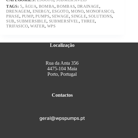
TAGS:
5
,
ÁGUA
,
BOMBA
,
BOMBAS
,
DRAINAGE
,
DRENAGEM
,
ENERGY
,
ESGOTO
,
MONO
,
MONOFASICO
,
PHASE
,
PUMP
,
PUMPS
,
SEWAGE
,
SINGLE
,
SOLUTIONS
,
SUB
,
SUBMERSIBLE
,
SUBMERSÍVEL
,
THREE
,
TRIFASICO
,
WATER
,
WPS
Localização
Rua da Anta 356
4475-104 Maia
Porto, Portugal
Contactos
geral@wpspumps.pt