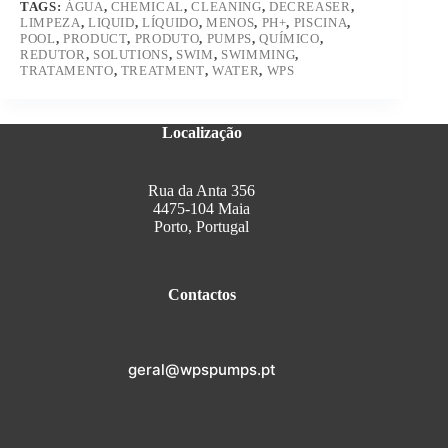
TAGS:
ÁGUA
,
CHEMICAL
,
CLEANING
,
DECREASER
,
LIMPEZA
,
LIQUID
,
LÍQUIDO
,
MENOS
,
PH+
,
PISCINA
,
POOL
,
PRODUCT
,
PRODUTO
,
PUMPS
,
QUÍMICO
,
REDUTOR
,
SOLUTIONS
,
SWIM
,
SWIMMING
,
TRATAMENTO
,
TREATMENT
,
WATER
,
WPS
Localização
Rua da Anta 356
4475-104 Maia
Porto, Portugal
Contactos
geral@wpspumps.pt