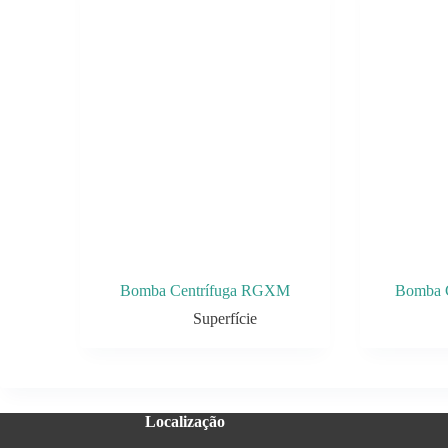
Bomba Centrífuga RGXM
Bomba C
Superfície
Localização