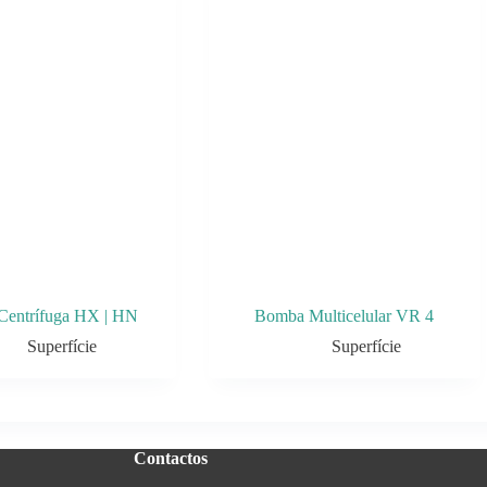
entrífuga HX | HN
Bomba Multicelular VR 4
Superfície
Superfície
Contactos