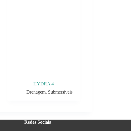
HYDRA 4
Drenagem
,
Submersíveis
Redes Sociais