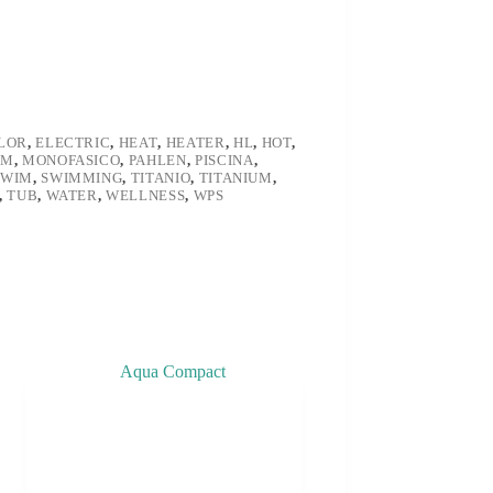
LOR
,
ELECTRIC
,
HEAT
,
HEATER
,
HL
,
HOT
,
EM
,
MONOFASICO
,
PAHLEN
,
PISCINA
,
SWIM
,
SWIMMING
,
TITANIO
,
TITANIUM
,
,
TUB
,
WATER
,
WELLNESS
,
WPS