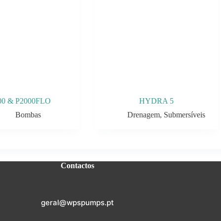
00 & P2000FLO
HYDRA 5
Bombas
Drenagem
,
Submersíveis
Contactos
geral@wpspumps.pt