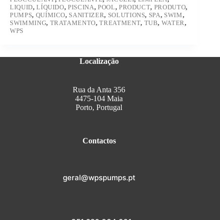
LIQUID
,
LÍQUIDO
,
PISCINA
,
POOL
,
PRODUCT
,
PRODUTO
,
PUMPS
,
QUÍMICO
,
SANITIZER
,
SOLUTIONS
,
SPA
,
SWIM
,
SWIMMING
,
TRATAMENTO
,
TREATMENT
,
TUB
,
WATER
,
WPS
Localização
Rua da Anta 356
4475-104 Maia
Porto, Portugal
Contactos
geral@wpspumps.pt