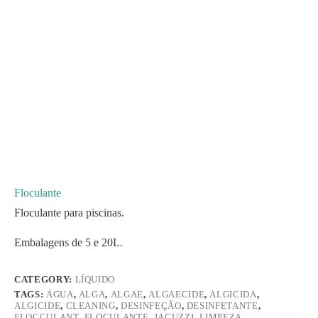
Floculante
Floculante para piscinas.
Embalagens de 5 e 20L.
CATEGORY:
LÍQUIDO
TAGS:
ÁGUA
,
ALGA
,
ALGAE
,
ALGAECIDE
,
ALGICIDA
,
ALGICIDE
,
CLEANING
,
DESINFEÇÃO
,
DESINFETANTE
,
FLOCCULANT
,
FLOCULANTE
,
JACUZZI
,
LIMPEZA
,